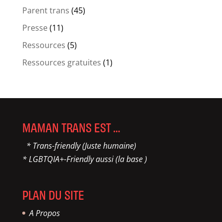
Parent trans
(45)
Presse
(11)
Ressources
(5)
Ressources gratuites
(1)
MAMAN TRANS EST …
* Trans-friendly (Juste humaine)
* LGBTQIA+-Friendly aussi (la base )
PLAN DU SITE
A Propos