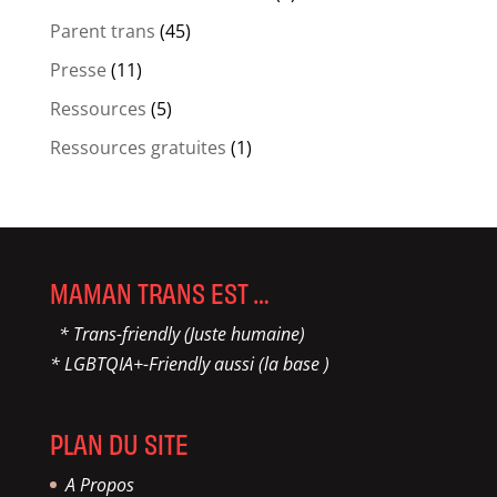
Parent trans
(45)
Presse
(11)
Ressources
(5)
Ressources gratuites
(1)
MAMAN TRANS EST …
* Trans-friendly (Juste humaine)
* LGBTQIA+-Friendly aussi (la base )
PLAN DU SITE
A Propos