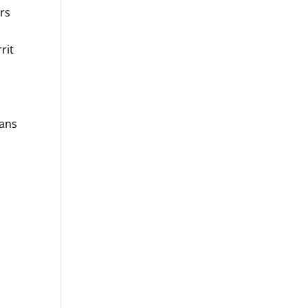
rs
rit
dans