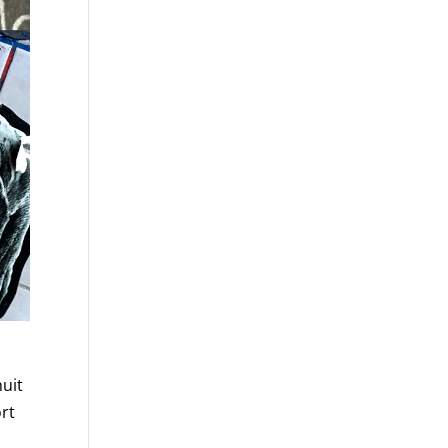
nuit
ort