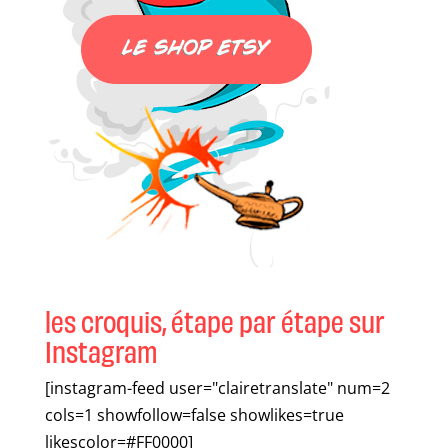
les croquis, étape par étape sur
Instagram
[instagram-feed user="clairetranslate" num=2
cols=1 showfollow=false showlikes=true
likescolor=#FF0000]