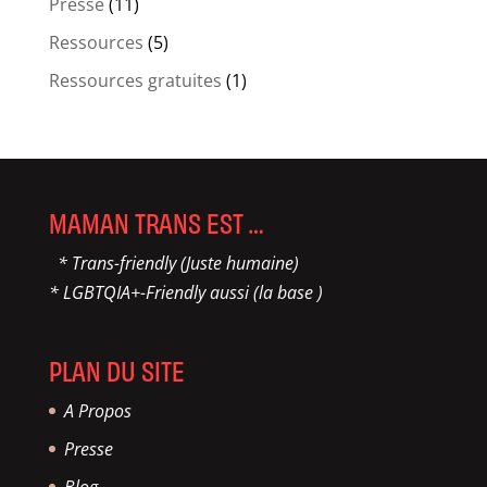
Presse
(11)
Ressources
(5)
Ressources gratuites
(1)
MAMAN TRANS EST …
* Trans-friendly (Juste humaine)
* LGBTQIA+-Friendly aussi (la base )
PLAN DU SITE
A Propos
Presse
Blog