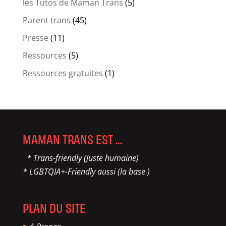
les Tutos de Maman Trans
(5)
Parent trans
(45)
Presse
(11)
Ressources
(5)
Ressources gratuites
(1)
MAMAN TRANS EST …
* Trans-friendly (Juste humaine)
* LGBTQIA+-Friendly aussi (la base )
PLAN DU SITE