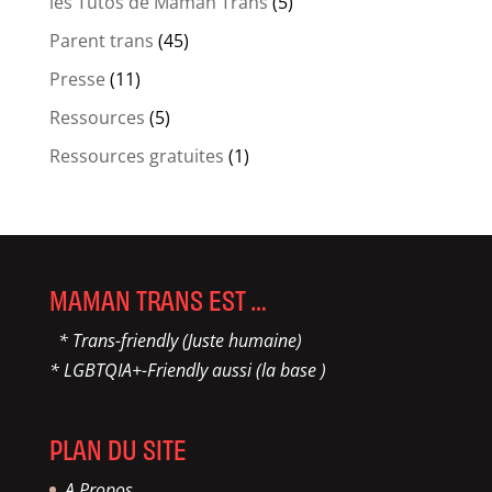
les Tutos de Maman Trans
(5)
Parent trans
(45)
Presse
(11)
Ressources
(5)
Ressources gratuites
(1)
MAMAN TRANS EST …
* Trans-friendly (Juste humaine)
* LGBTQIA+-Friendly aussi (la base )
PLAN DU SITE
A Propos