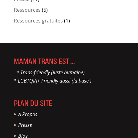
Ressources
(5)
Ressources gratuites
(1)
MAMAN TRANS EST …
* Trans-friendly (Juste humaine)
* LGBTQIA+-Friendly aussi (la base )
PLAN DU SITE
A Propos
Presse
Blog