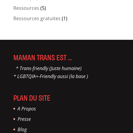
Ressources
(5)
Ressources gratuites
(1)
MAMAN TRANS EST …
* Trans-friendly (Juste humaine)
* LGBTQIA+-Friendly aussi (la base )
PLAN DU SITE
A Propos
Presse
Blog