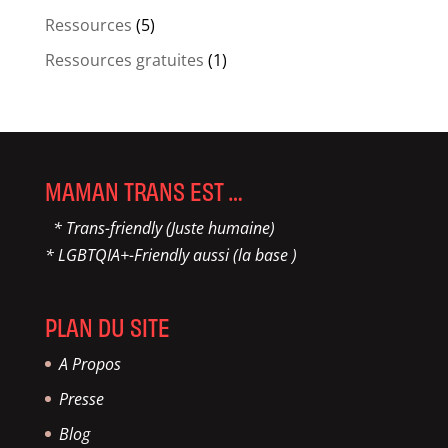
Ressources
(5)
Ressources gratuites
(1)
MAMAN TRANS EST …
* Trans-friendly (Juste humaine)
* LGBTQIA+-Friendly aussi (la base )
PLAN DU SITE
A Propos
Presse
Blog