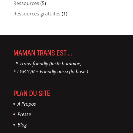
Ressources
(5)
Ressources gratuites
(1)
MAMAN TRANS EST …
* Trans-friendly (Juste humaine)
* LGBTQIA+-Friendly aussi (la base )
PLAN DU SITE
A Propos
Presse
Blog