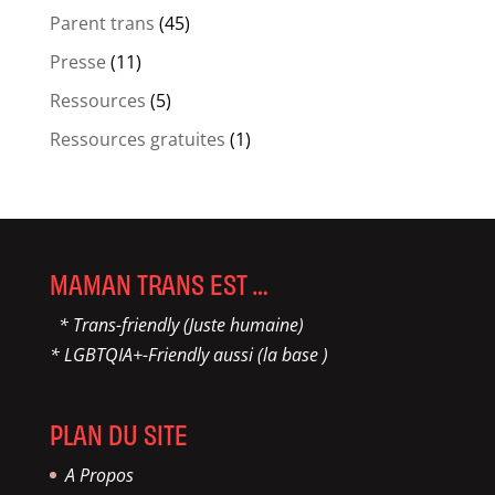
Parent trans
(45)
Presse
(11)
Ressources
(5)
Ressources gratuites
(1)
MAMAN TRANS EST …
* Trans-friendly (Juste humaine)
* LGBTQIA+-Friendly aussi (la base )
PLAN DU SITE
A Propos