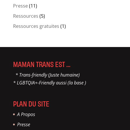
Presse
(11)
Ressources
(5)
Ressources gratuites
(1)
MAMAN TRANS EST …
* Trans-friendly (Juste humaine)
* LGBTQIA+-Friendly aussi (la base )
PLAN DU SITE
A Propos
Presse