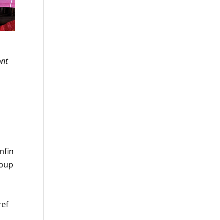
ont
nfin
coup
ref