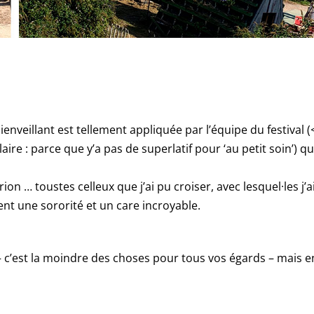
enveillant est tellement appliquée par l’équipe du festival 
ire : parce que y’a pas de superlatif pour ‘au petit soin’) q
rion … toustes celleux que j’ai pu croiser, avec lesquel·les j’a
ient une sororité et un care incroyable.
– c’est la moindre des choses pour tous vos égards – mais e