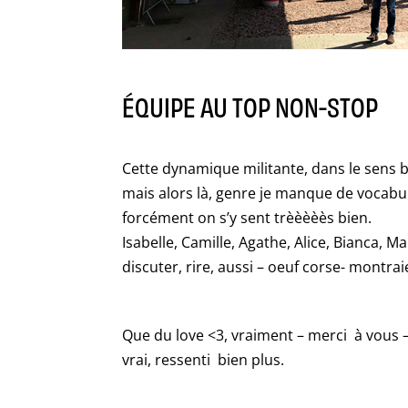
ÉQUIPE AU TOP NON-STOP
Cette dynamique militante, dans le sens bi
mais alors là, genre je manque de vocabula
forcément on s’y sent trèèèèès bien.
Isabelle, Camille, Agathe, Alice, Bianca, Ma
discuter, rire, aussi – oeuf corse- montra
Que du love <3, vraiment – merci à vous 
vrai, ressenti bien plus.