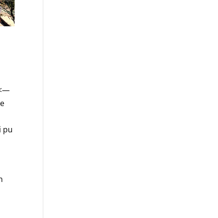
(<—
ue
i pu
n