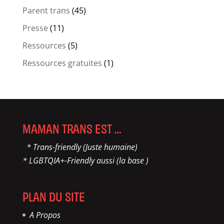
Parent trans
(45)
Presse
(11)
Ressources
(5)
Ressources gratuites
(1)
MAMAN TRANS EST …
* Trans-friendly (Juste humaine)
* LGBTQIA+-Friendly aussi (la base )
PLAN DU SITE
A Propos