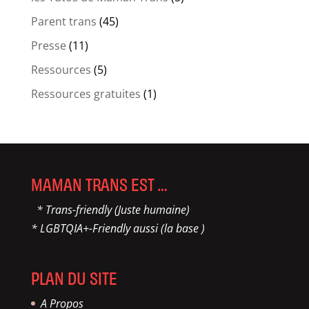
Parent trans
(45)
Presse
(11)
Ressources
(5)
Ressources gratuites
(1)
MAMAN TRANS EST …
* Trans-friendly (Juste humaine)
* LGBTQIA+-Friendly aussi (la base )
PLAN DU SITE
A Propos