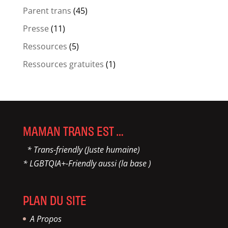
Parent trans
(45)
Presse
(11)
Ressources
(5)
Ressources gratuites
(1)
MAMAN TRANS EST …
* Trans-friendly (Juste humaine)
* LGBTQIA+-Friendly aussi (la base )
PLAN DU SITE
A Propos